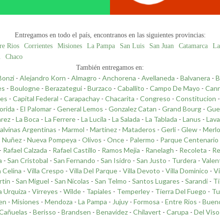
Entregamos en todo el país, encontranos en las siguientes provincias:
re Rios
Corrientes
Misiones
La Pampa
San Luis
San Juan
Catamarca
La
n
Chaco
También entregamos en:
Bonzi
-
Alejandro Korn
-
Almagro
-
Anchorena
-
Avellaneda
-
Balvanera
-
B
es
-
Boulogne
-
Berazategui
-
Burzaco
-
Caballito
-
Campo De Mayo
-
Cann
les
-
Capital Federal
-
Carapachay
-
Chacarita
-
Congreso
-
Constitucion
lorida
-
El Palomar
-
General Lemos
-
Gonzalez Catan
-
Grand Bourg
-
Gue
arez
-
La Boca
-
La Ferrere
-
La Lucila
-
La Salada
-
La Tablada
-
Lanus
-
Lava
alvinas Argentinas
-
Marmol
-
Martinez
-
Mataderos
-
Gerli
-
Glew
-
Merl
-
Nuñez
-
Nueva Pompeya
-
Olivos
-
Once
-
Palermo
-
Parque Centenario
-
Rafael Calzada
-
Rafael Castillo
-
Ramos Mejia
-
Ranelagh
-
Recoleta
-
Re
a
-
San Cristobal
-
San Fernando
-
San Isidro
-
San Justo
-
Turdera
-
Valen
a Celina
-
Villa Crespo
-
Villa Del Parque
-
Villa Devoto
-
Villa Dominico
-
Vi
rtin
-
San Miguel
-
San Nicolas
-
San Telmo
-
Santos Lugares
-
Sarandi
-
Ti
la Urquiza
-
Virreyes
-
Wilde
-
Tapiales
-
Temperley
-
Tierra Del Fuego
-
Tu
en
-
Misiones
-
Mendoza
-
La Pampa
-
Jujuy
-
Formosa
-
Entre Rios
-
Bueno
Cañuelas
-
Berisso
-
Brandsen
-
Benavidez
-
Chilavert
-
Carupa
-
Del Viso