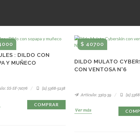
4000
$ 40700
LES : DILDO CON
DILDO MULATO CYBER
PA Y MUÑECO
CON VENTOSA N°6
lo: SS-SF-71076
(11) 5368-5238
Artículo: 3303-39
(11) 536
COMPRAR
Ver más
COMP