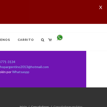
X
ENOS
CARRITO
4771-3134
shopargentino2013@hotmail.com
bién por
Whatsaspp
Inicio
Consoladores
Consoladores mulatos