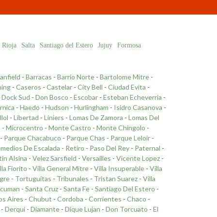
 Rioja
Salta
Santiago del Estero
Jujuy
Formosa
anfield
-
Barracas
-
Barrio Norte
-
Bartolome Mitre
-
ing
-
Caseros
-
Castelar
-
City Bell
-
Ciudad Evita
-
-
Dock Sud
-
Don Bosco
-
Escobar
-
Esteban Echeverria
-
rnica
-
Haedo
-
Hudson
-
Hurlingham
-
Isidro Casanova
-
llol
-
Libertad
-
Liniers
-
Lomas De Zamora
-
Lomas Del
o
-
Microcentro
-
Monte Castro
-
Monte Chingolo
-
-
Parque Chacabuco
-
Parque Chas
-
Parque Leloir
-
medios De Escalada
-
Retiro
-
Paso Del Rey
-
Paternal
-
tin Alsina
-
Velez Sarsfield
-
Versailles
-
Vicente Lopez
-
lla Fiorito
-
Villa General Mitre
-
Villa Insuperable
-
Villa
gre
-
Tortuguitas
-
Tribunales
-
Tristan Suarez
-
Villa
cuman
-
Santa Cruz
-
Santa Fe
-
Santiago Del Estero
-
s Aires
-
Chubut
-
Cordoba
-
Corrientes
-
Chaco
-
-
Derqui
-
Diamante
-
Dique Lujan
-
Don Torcuato
-
El