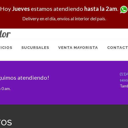
Hoy
Jueves
estamos atendiendo
hasta la 2am
.
Delivery en el día, envíos al interior del país.
dor
ICIOS
SUCURSALES
VENTA MAYORISTA
CONTACT
(11)
guimos atendiendo!
sex
Tam
 0 am.
TOS