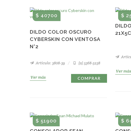
$ 40700
$ 2
DILD
DILDO COLOR OSCURO
21X5
CYBERSKIN CON VENTOSA
N°2
Artícu
Artículo: 3808-39
(11) 5368-5238
Ver más
Ver más
COMPRAR
$ 51900
$ 6
CONSOLADOR SEAN
CONS