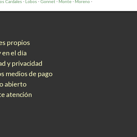
os Cardales
-
Lobos
-
Gonnet
-
Monte
-
Moreno
-
es propios
 en el día
d y privacidad
os medios de pago
 abierto
e atención