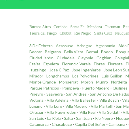
Buenos Aires
Cordoba
Santa Fe
Mendoza
Tucuman
Ent
Tierra del Fuego
Chubut
Rio Negro
Santa Cruz
Neuque
3 De Febrero
-
Acassuso
-
Adrogue
-
Agronomia
-
Aldo 
Beccar
-
Belgrano
-
Bella Vista
-
Bernal
-
Boedo
-
Bosqu
Ciudad Jardin
-
Ciudadela
-
Claypole
-
Coghlan
-
Colegia
Ezeiza
-
Ezpeleta
-
Florencio Varela
-
Flores
-
Floresta
-
F
Ituzaingo
-
Jose C Paz
-
Jose Ingenieros
-
Jose Leon Su
Mirador
-
Longchamps
-
Los Polvorines
-
Luis Guillon
-
M
Monte Grande
-
Monserrat
-
Moron
-
Munro
-
Nordelta
Parque Patricios
-
Pompeya
-
Puerto Madero
-
Quilmes
Piñeyro
-
Saavedra
-
San Andres
-
San Antonio De Padu
Victoria
-
Villa Adelina
-
Villa Ballester
-
Villa Bosch
-
Vill
Lugano
-
Villa Luro
-
Villa Madero
-
Villa Martelli
-
San Ma
Ortuzar
-
Villa Pueyrredon
-
Villa Real
-
Villa Soldati
-
Vil
San Luis
-
La Rioja
-
Salta
-
San Juan
-
Rio Negro
-
Neuqu
Catamarca
-
Chacabuco
-
Capilla Del Señor
-
Campana
-