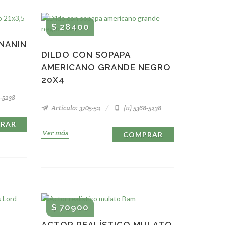
$ 28400
NANIN
DILDO CON SOPAPA
AMERICANO GRANDE NEGRO
20X4
8-5238
Artículo: 3705-52
(11) 5368-5238
RAR
Ver más
COMPRAR
$ 70900
ACTOR REALÍSTICO MULATO