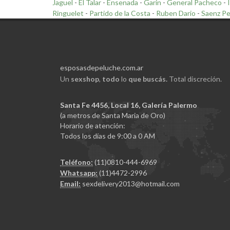
Jaguel
-
El Talar
-
Ensenada
-
Garin
-
General Pacheco
-
Ringuelet
-
Partido de la Costa
-
Ruben Dario
-
Saenz P
esposasdepeluche.com.ar
Un
sexshop
,
todo
lo
que buscás.
Total discreción.
Santa Fe 4456, Local 16, Galería Palermo
(a metros de Santa Maria de Oro)
Horario de atención:
Todos los días de 9:00 a 0 AM
Teléfono:
(11)0810-444-6969
Whatsapp:
(11)4472-2996
Email:
sexdelivery2013@hotmail.com