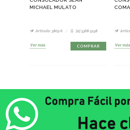
MICHAEL MULATO
COMA
Artículo: 3803-6
(11) 5368-5238
Artícu
Ver más
Ver más
COMPRAR