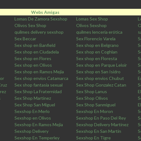
Webs Amigas
Lomas De Zamora Sexshop
Lomas Sex Shop
L
Olivos Sex Shop
Olivos Sexshop
O
quilmes delivery sexshop
quilmes lencería erótica
s
Sex Beccar
Sex Florencio Varela
S
Sex shop en Banfield
Sex shop en Belgrano
S
Sex shop en Ciudadela
Sex shop en Coghlan
S
Sex shop en Flores
Sex shop en Floresta
S
Sex shop en Olivos
Sex shop en Parque Leloir
S
Sex shop en Ramos Mejia
Sex shop en San Isidro
S
ior
Sex shop envios Catamarca
Sex shop envios Chubut
E
Cruz
Sex shop fantasia sexual
Sex Shop Gonzalez Catan
S
rez
Sex Shop La Fraternidad
Sex Shop Lanus
E
s
Sex Shop Martinez
Sex Shop Olivos
S
Sex Shop San Miguel
Sex Shop Sanmiguel
E
Sexshop En Merlo
Sexshop En Moron
S
Sexshop en Olivos
Sexshop En Paso Del Rey
S
Sexshop En Ramos Mejia
Sexshop Delivery Martinez
S
Sexshop Delivery
Sexshop En San Martin
S
Sexshop En Temperley
Sexshop En Tigre
S