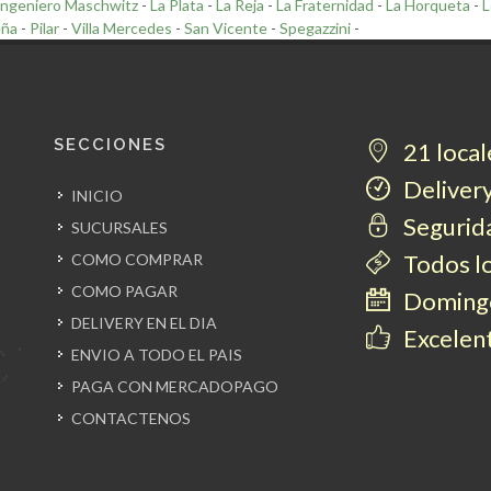
Ingeniero Maschwitz
-
La Plata
-
La Reja
-
La Fraternidad
-
La Horqueta
-
L
eña
-
Pilar
-
Villa Mercedes
-
San Vicente
-
Spegazzini
-
SECCIONES
21 local
Delivery
INICIO
Segurida
SUCURSALES
Todos l
COMO COMPRAR
COMO PAGAR
Domingo
DELIVERY EN EL DIA
Excelent
ENVIO A TODO EL PAIS
PAGA CON MERCADOPAGO
CONTACTENOS