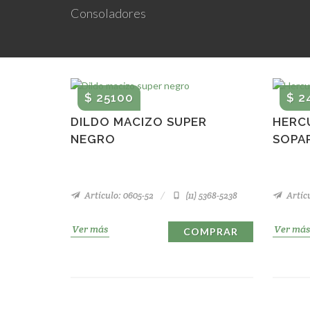
Consoladores
$ 25100
$ 2
DILDO MACIZO SUPER
HERCU
NEGRO
SOPA
Artículo: 0605-52
(11) 5368-5238
Artícu
Ver más
Ver más
COMPRAR