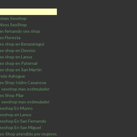
omas Sexshop
livos SexShop
an fernando sex shop
ex Floresta
ex shop en Berazategui
ex shop en Devoto
ex shop en Lanus
ex shop en Paternal
ex shop en San Martin
nvio Adrogue
ex Shop Isidro Casanova
l sexshop mas estimulador
ex Shop Pilar
l sexshop mas estimulador
exshop En Munro
exshop en Lanus
exshop En San Fernando
exshop En San Miguel
ex-Shop atendido por mujeres