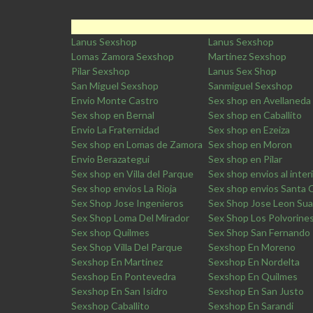
Lanus Sexshop
Lanus Sexshop
Lomas Zamora Sexshop
Martinez Sexshop
Pilar Sexshop
Lanus Sex Shop
San Miguel Sexshop
Sanmiguel Sexshop
Envio Monte Castro
Sex shop en Avellaneda
Sex shop en Bernal
Sex shop en Caballito
Envio La Fraternidad
Sex shop en Ezeiza
Sex shop en Lomas de Zamora
Sex shop en Moron
Envio Berazategui
Sex shop en Pilar
Sex shop en Villa del Parque
Sex shop envios al inter
Sex shop envios La Rioja
Sex shop envios Santa 
Sex Shop Jose Ingenieros
Sex Shop Jose Leon Sua
Sex Shop Loma Del Mirador
Sex Shop Los Polvorine
Sex shop Quilmes
Sex Shop San Fernando
Sex Shop Villa Del Parque
Sexshop En Moreno
Sexshop En Martinez
Sexshop En Nordelta
Sexshop En Pontevedra
Sexshop En Quilmes
Sexshop En San Isidro
Sexshop En San Justo
Sexshop Caballito
Sexshop En Sarandi