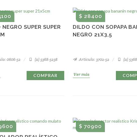
5100
$ 28400
O NEGRO SUPER SUPER
DILDO CON SOPAPA BA
CM
NEGRO 21X3,5
lo: 0606-52
(11) 5368-5238
Artículo: 3702-52
(11) 536
Ver más
COMPRAR
COMP
9600
$ 70900
OLADOR REALÍSTICO